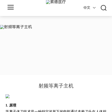
中文
Z
H
E
J
I
A
N
射频等离子主机
G
1. 原理
K
等离子体刀技术是一种特定波形下的电能通过多极刀头在人体组