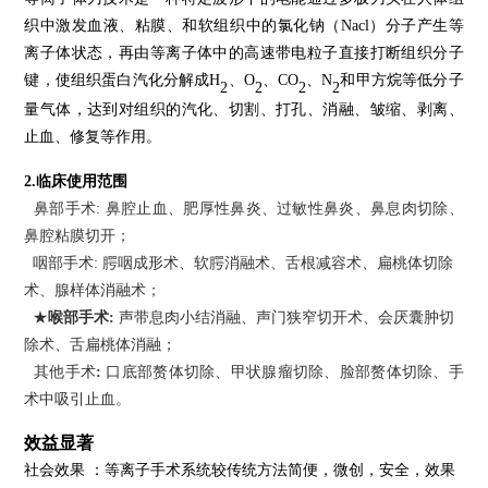
N
织中激发血液、粘膜、和软组织中的氯化钠（
Nacl）分子产生等
离子体状态，再由等离子体中的高速带电粒子直接打断组织分子
U
键，使组织蛋白汽化分解成H
、
O
、
CO
、
N
和甲方烷等低分子
2
2
2
2
量气体，达到对组织的汽化、切割、打孔、消融、皱缩、剥离、
O
止血、修复等作用。
Y
2.临床使用范围
鼻部手术
:
鼻腔止血、肥厚性鼻炎、过敏性鼻炎、鼻息肉切除、
A
鼻腔粘膜切开；
咽部手术
:
腭咽成形术、软腭消融术、舌根减容术、扁桃体切除
H
术、腺样体消融术；
★
喉部手术
:
声带息肉小结消融、声门狭窄切开术、会厌囊肿切
O
除术、舌扁桃体消融；
其他手术
:
口底部赘体切除、甲状腺瘤切除、脸部赘体切除、手
L
术中吸引止血。
效益显著
D
社会效果
：
等离子手术系统
较传统方法
简便，微创，安全，效果