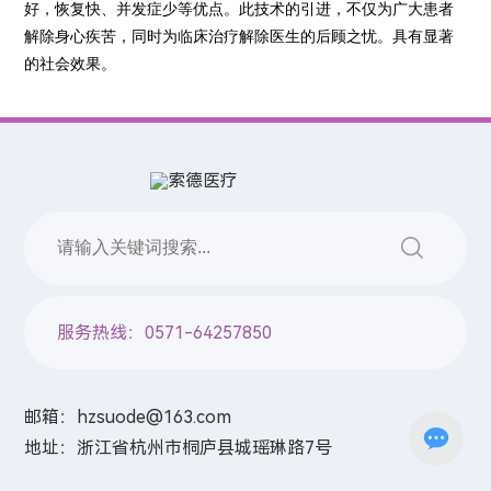
I
好，
恢复快、并发症少等优点
。此技术的引进，不仅为广大患者
解除身心疾苦，同时为临床治疗解除医生的后顾之忧。具有显著
N
的社会效果。
G
，
M
o
d
服务热线：0571-64257850
e
邮箱：
hzsuode@163.com
r
地址：浙江省杭州市桐庐县城瑶琳路7号