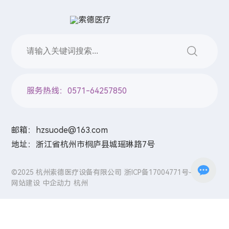
N
U
O
Y
服务热线：0571-64257850
A
邮箱：
hzsuode@163.com
H
地址：浙江省杭州市桐庐县城瑶琳路7号
O
©2025 杭州索德医疗设备有限公司
浙ICP备17004771号-1
网站建设
中企动力
杭州
L
D