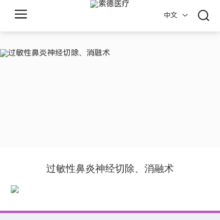
中文
Z
H
E
J
I
A
N
过敏性鼻炎神经切除、消融术
G
K